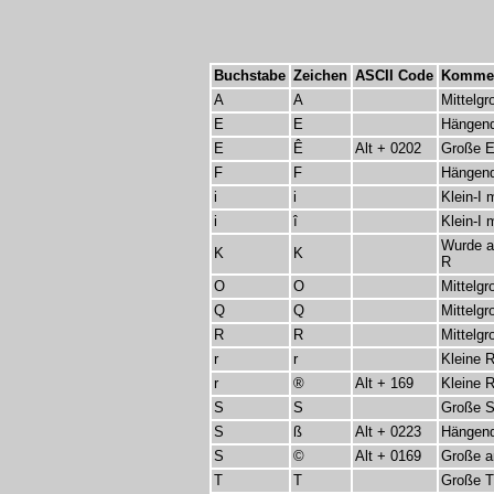
Buchstabe
Zeichen
ASCII Code
Komme
A
A
Mittelg
E
E
Hängend
E
Ê
Alt + 0202
Große E
F
F
Hängend
i
i
Klein-I 
i
î
Klein-I 
Wurde a
K
K
R
O
O
Mittelg
Q
Q
Mittelg
R
R
Mittelgr
r
r
Kleine R
r
®
Alt + 169
Kleine 
S
S
Große S
S
ß
Alt + 0223
Hängend
S
©
Alt + 0169
Große a
T
T
Große T